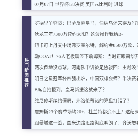
07月07日 世界杯1/8决赛 美国vs比利时 进球
罗德里争夺战：巴萨反超皇马，伯纳乌还来得及吗
狄龙三年7300万续约太阳？这波操作我给B-
纽卡盯上丹麦中场弗罗霍尔特，解约金8500万欧
勒GOAT！76人老板聊签下詹姆斯：当时正跟萧
热
门
两次倒地没点球，河南队申诉被足协驳回：主裁没
新
闻
明日之星冠军杯四强出炉，中国双雄会师？半决赛
推
荐
B席自拍报到，皇马新援这就来了？
维尼修斯续约僵局，弗洛伦蒂诺的算盘打错了？
詹姆斯23个赛季场均20+，杜兰特都追不上？这纪
跟曼城这一战，国米边路思路彻底明朗了：齐沃想