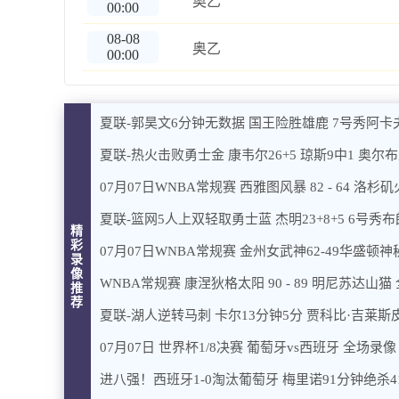
奥乙
00:00
08-08
奥乙
00:00
夏联-郭昊文6分钟无数据 国王险胜雄鹿 7号秀阿卡
夏联-热火击败勇士金 康韦尔26+5 琼斯9中1 奥尔布
07月07日WNBA常规赛 西雅图风暴 82 - 64 洛杉
夏联-篮网5人上双轻取勇士蓝 杰明23+8+5 6号秀布朗
精
彩
07月07日WNBA常规赛 金州女武神62-49华盛顿
录
像
WNBA常规赛 康涅狄格太阳 90 - 89 明尼苏达山猫
推
荐
夏联-湖人逆转马刺 卡尔13分钟5分 贾科比·吉莱斯皮
07月07日 世界杯1/8决赛 葡萄牙vs西班牙 全场录像
进八强！西班牙1-0淘汰葡萄牙 梅里诺91分钟绝杀