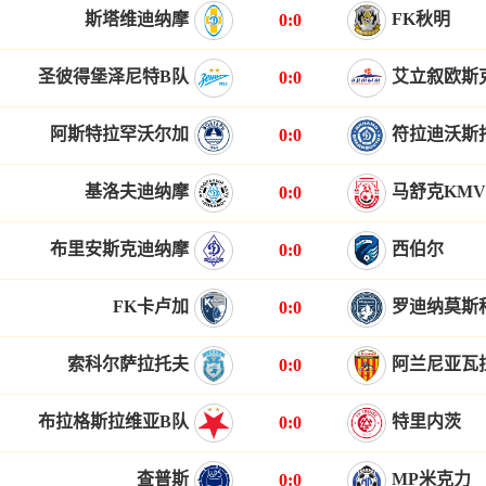
斯塔维迪纳摩
FK秋明
0:0
圣彼得堡泽尼特B队
艾立叙欧斯
0:0
阿斯特拉罕沃尔加
符拉迪沃斯
0:0
基洛夫迪纳摩
马舒克KMV
0:0
布里安斯克迪纳摩
西伯尔
0:0
FK卡卢加
罗迪纳莫斯
0:0
索科尔萨拉托夫
阿兰尼亚瓦
0:0
布拉格斯拉维亚B队
特里内茨
0:0
查普斯
MP米克力
0:0