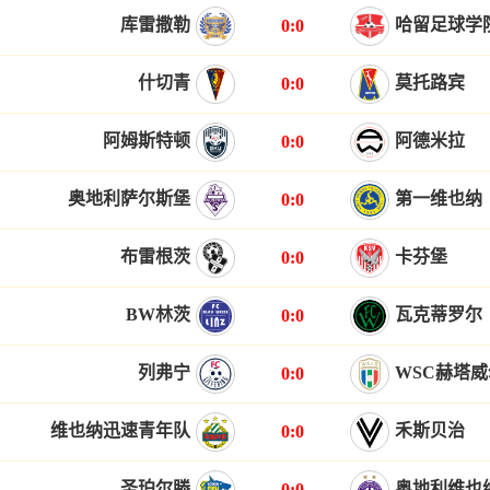
库雷撒勒
哈留足球学
0:0
什切青
莫托路宾
0:0
阿姆斯特顿
阿德米拉
0:0
奥地利萨尔斯堡
第一维也纳
0:0
布雷根茨
卡芬堡
0:0
BW林茨
瓦克蒂罗尔
0:0
列弗宁
WSC赫塔
0:0
维也纳迅速青年队
禾斯贝治
0:0
圣珀尔滕
奥地利维也
0:0