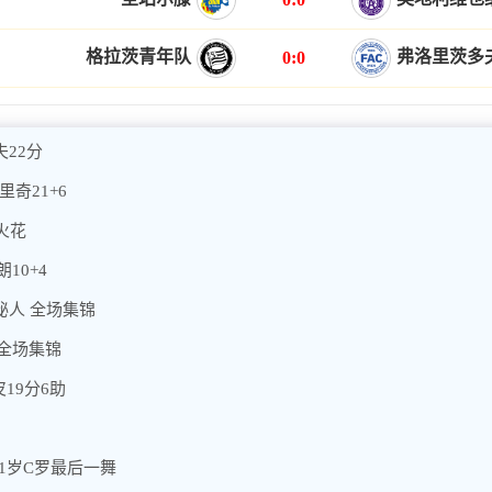
格拉茨青年队
弗洛里茨多
0:0
夫22分
里奇21+6
矶火花
10+4
神秘人 全场集锦
 全场集锦
19分6助
41岁C罗最后一舞