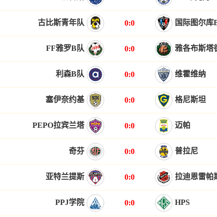
古比斯青年队
国际图尔库
0:0
FF雅罗B队
雅各布斯塔
0:0
利森B队
维霍维纳
0:0
塞伊奈约基
格尼斯坦
0:0
PEPO拉宾兰塔
迈帕
0:0
奇芬
普拉尼
0:0
亚特兰提斯
拉迪恩雷帕
0:0
PPJ学院
HPS
0:0