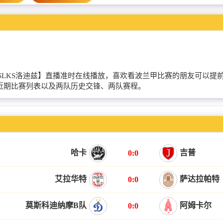
涅波沃米采VSLKS洛迪兹】直播准时在线播放，喜欢看波兰甲比赛的朋友
的近期比赛列表以及两队历史交锋、两队赛程。
哈卡
吉普
0:0
艾拉华特
萨达拉帕特
0:0
莫斯科迪纳摩B队
阿姆卡尔
0:0