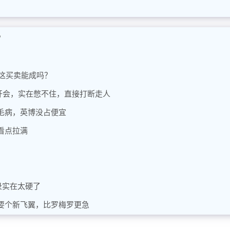
？
，这买卖能成吗？
华开会，实在憋不住，直接打断走人
毛病，英博没占便宜
看点拉满
录实在太硬了
要个新飞翼，比罗梅罗更急