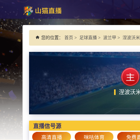
您的位置：
首页
>
足球直播
>
波兰甲
>
涅波沃米采
涅波沃
直播信号源
高清直播
咪咕体育
免费