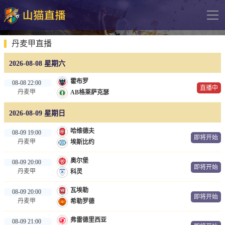
导
航
网站首页
丹麦甲直播
2026-08-08 星期六
足球直播
霍布罗
08-08 22:00
英超
直播中
丹麦甲
AB格莱萨克瑟
德甲
2026-08-09 星期日
法甲
哈维德夫
08-09 19:00
西甲
即将开始
丹麦甲
埃斯比约
意甲
奥尔堡
08-09 20:00
即将开始
丹麦甲
科灵
欧冠杯
瓦埃勒
08-09 20:00
中超
即将开始
丹麦甲
希勒罗德
篮球直播
弗雷德里西亚
08-09 21:00