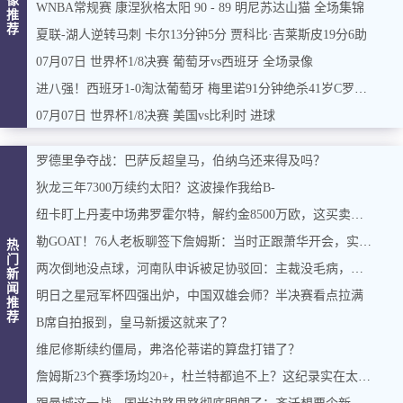
像
WNBA常规赛 康涅狄格太阳 90 - 89 明尼苏达山猫 全场集锦
推
荐
夏联-湖人逆转马刺 卡尔13分钟5分 贾科比·吉莱斯皮19分6助
07月07日 世界杯1/8决赛 葡萄牙vs西班牙 全场录像
进八强！西班牙1-0淘汰葡萄牙 梅里诺91分钟绝杀41岁C罗最后一舞
07月07日 世界杯1/8决赛 美国vs比利时 进球
罗德里争夺战：巴萨反超皇马，伯纳乌还来得及吗？
狄龙三年7300万续约太阳？这波操作我给B-
纽卡盯上丹麦中场弗罗霍尔特，解约金8500万欧，这买卖能成吗？
勒GOAT！76人老板聊签下詹姆斯：当时正跟萧华开会，实在憋不住，直接打断走人
热
门
两次倒地没点球，河南队申诉被足协驳回：主裁没毛病，英博没占便宜
新
闻
明日之星冠军杯四强出炉，中国双雄会师？半决赛看点拉满
推
荐
B席自拍报到，皇马新援这就来了？
维尼修斯续约僵局，弗洛伦蒂诺的算盘打错了？
詹姆斯23个赛季场均20+，杜兰特都追不上？这纪录实在太硬了