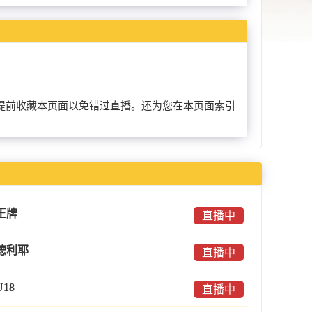
友可以提前收藏本页面以免错过直播。还为您在本页面索引
王牌
直播中
德利耶
直播中
18
直播中