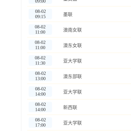
09:00
08-02
墨联
09:15
08-02
澳南女联
11:00
08-02
澳东女联
11:00
08-02
亚大学联
11:30
08-02
澳东部联
13:00
08-02
亚大学联
14:00
08-02
新西联
14:00
08-02
亚大学联
17:00