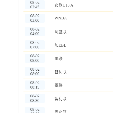
08-02
女欧U18 A
02:45
08-02
WNBA
03:00
08-02
阿篮联
04:00
08-02
加EBL
07:00
08-02
墨联
08:00
08-02
智利联
08:00
08-02
墨联
08:15
08-02
智利联
08:30
08-02
墨女篮