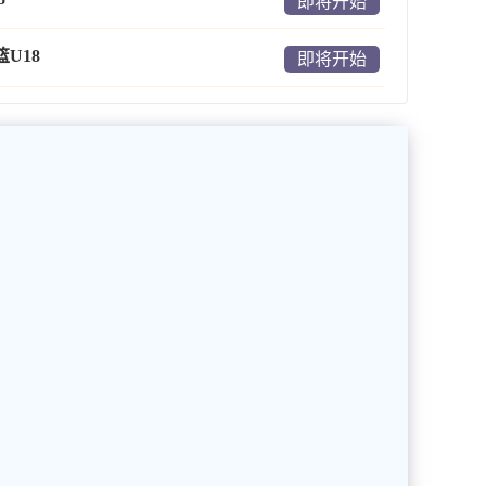
即将开始
U18
即将开始