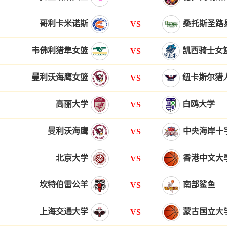
哥利卡米诺斯
桑托斯圣路
VS
韦佛利猎隼女篮
凯西骑士女
VS
曼利沃海鹰女篮
纽卡斯尔猎
VS
高丽大学
白鸥大学
VS
曼利沃海鹰
中央海岸十
VS
北京大学
香港中文大
VS
坎特伯雷公羊
南部鲨鱼
VS
上海交通大学
蒙古国立大
VS