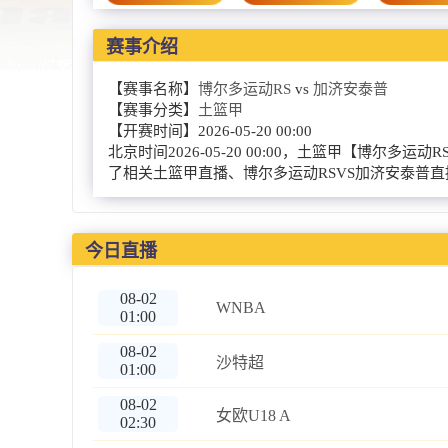
赛事介绍
【赛事名称】
博尔多运动RS
vs
加济安泰普
【赛事分类】
土篮甲
【开赛时间】
2026-05-20 00:00
北京时间2026-05-20 00:00，土篮甲【
了相关土篮甲直播、博尔多运动RSVS加济安泰普
今日直播
08-02
WNBA
01:00
08-02
沙特超
01:00
08-02
女欧U18 A
02:30