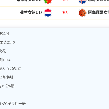
荷兰女篮U18
阿塞拜疆女篮
VS
夫22分
里奇21+6
矶火花
10+4
神秘人 全场集锦
 全场集锦
19分6助
41岁C罗最后一舞