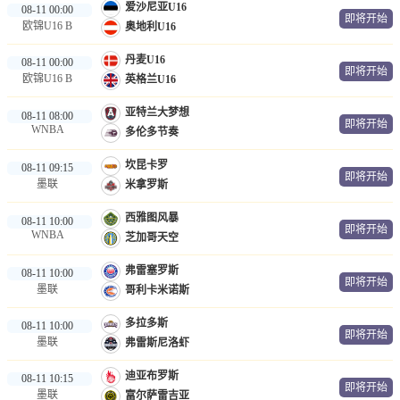
爱沙尼亚U16
08-11 00:00
即将开始
欧锦U16 B
奥地利U16
丹麦U16
08-11 00:00
即将开始
欧锦U16 B
英格兰U16
亚特兰大梦想
08-11 08:00
即将开始
WNBA
多伦多节奏
坎昆卡罗
08-11 09:15
即将开始
墨联
米拿罗斯
西雅图风暴
08-11 10:00
即将开始
WNBA
芝加哥天空
弗雷塞罗斯
08-11 10:00
即将开始
墨联
哥利卡米诺斯
多拉多斯
08-11 10:00
即将开始
墨联
弗雷斯尼洛虾
迪亚布罗斯
08-11 10:15
即将开始
墨联
富尔萨雷吉亚