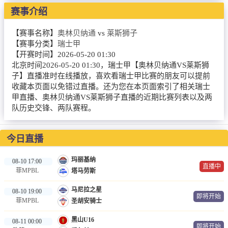
NBA
赛事介绍
CBA
【赛事名称】
奥林贝纳通
vs
莱斯狮子
【赛事分类】
瑞士甲
录像
【开赛时间】
2026-05-20 01:30
北京时间2026-05-20 01:30，瑞士甲【奥林贝纳通VS莱斯狮
足球录像
子】直播准时在线播放，喜欢看瑞士甲比赛的朋友可以提前
收藏本页面以免错过直播。还为您在本页面索引了相关瑞士
篮球录像
甲直播、奥林贝纳通VS莱斯狮子直播的近期比赛列表以及两
队历史交锋、两队赛程。
新闻
足球新闻
今日直播
篮球新闻
玛丽基纳
08-10 17:00
直播中
菲MPBL
塔马劳斯
体育词条
马尼拉之星
08-10 19:00
即将开始
菲MPBL
圣胡安骑士
黑山U16
08-11 00:00
即将开始