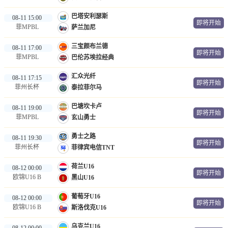
巴塔安利瑟斯
08-11 15:00
即将开始
菲MPBL
萨兰加尼
三宝颜布兰德
08-11 17:00
即将开始
菲MPBL
巴伦苏埃拉经典
汇众光纤
08-11 17:15
即将开始
菲州长杯
泰拉菲尔马
巴塘坎卡卢
08-11 19:00
即将开始
菲MPBL
玄山勇士
勇士之路
08-11 19:30
即将开始
菲州长杯
菲律宾电信TNT
荷兰U16
08-12 00:00
即将开始
欧锦U16 B
黑山U16
葡萄牙U16
08-12 00:00
即将开始
欧锦U16 B
斯洛伐克U16
乌克兰U16
08-12 00:00