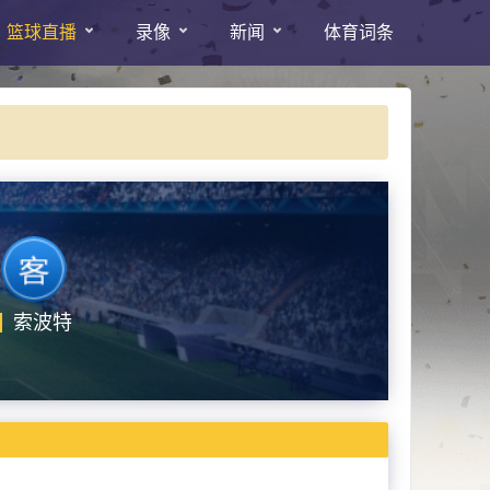
篮球直播
录像
新闻
体育词条
索波特