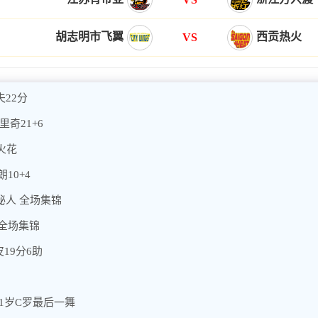
胡志明市飞翼
西贡热火
VS
夫22分
里奇21+6
矶火花
10+4
神秘人 全场集锦
 全场集锦
19分6助
41岁C罗最后一舞