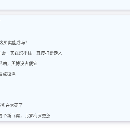
？
，这买卖能成吗？
华开会，实在憋不住，直接打断走人
毛病，英博没占便宜
看点拉满
录实在太硬了
要个新飞翼，比罗梅罗更急