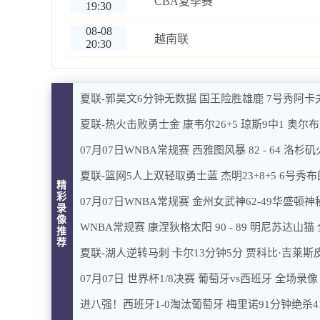
CBA夏季赛
19:30
08-08
越南联
20:30
夏联-郭昊文6分钟无数据 国王险胜雄鹿 7号秀阿卡
夏联-热火击败勇士金 康韦尔26+5 琼斯9中1 奥尔布
07月07日WNBA常规赛 西雅图风暴 82 - 64 洛杉
夏联-篮网5人上双轻取勇士蓝 杰明23+8+5 6号秀布朗
精
彩
07月07日WNBA常规赛 金州女武神62-49华盛顿
录
像
WNBA常规赛 康涅狄格太阳 90 - 89 明尼苏达山猫
推
荐
夏联-湖人逆转马刺 卡尔13分钟5分 贾科比·吉莱斯皮
07月07日 世界杯1/8决赛 葡萄牙vs西班牙 全场录像
进八强！西班牙1-0淘汰葡萄牙 梅里诺91分钟绝杀