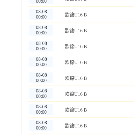
00:00
08-08
欧锦U16 B
00:00
08-08
欧锦U16 B
00:00
08-08
欧锦U16 B
00:00
08-08
欧锦U16 B
00:00
08-08
欧锦U16 B
00:00
08-08
欧锦U16 B
00:00
08-08
欧锦U16 B
00:00
08-08
欧锦U16 B
00:00