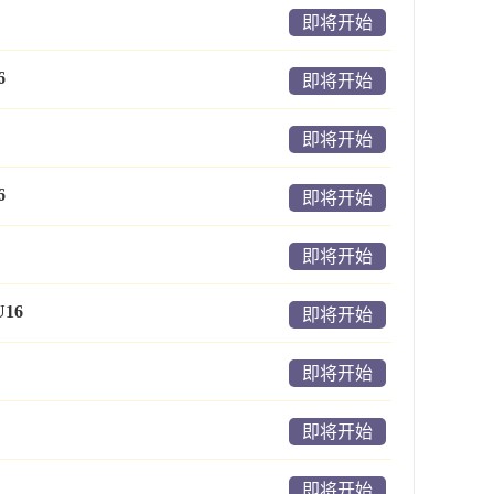
即将开始
6
即将开始
即将开始
6
即将开始
即将开始
16
即将开始
即将开始
即将开始
即将开始