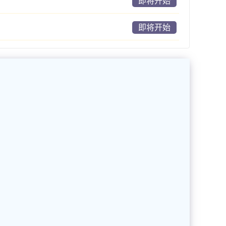
即将开始
即将开始