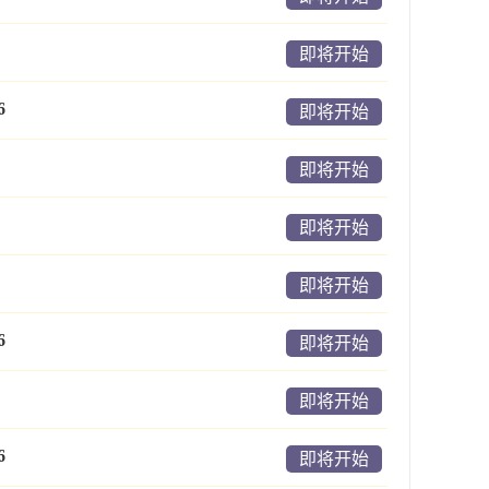
即将开始
6
即将开始
即将开始
即将开始
即将开始
6
即将开始
即将开始
6
即将开始