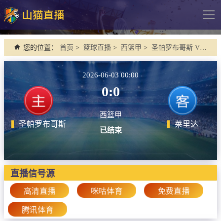
导
航
网站首页
您的位置：
首页
>
篮球直播
>
西篮甲
>
圣帕罗布哥斯 VS 莱里达
足球直播
2026-06-03 00:00
英超
0:0
德甲
西篮甲
法甲
圣帕罗布哥斯
莱里达
已结束
西甲
意甲
欧冠杯
直播信号源
中超
高清直播
咪咕体育
免费直播
腾讯体育
篮球直播