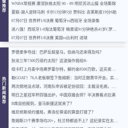
像
WNBA常规赛 康涅狄格太阳 90 - 89 明尼苏达山猫 全场集锦
推
荐
夏联-湖人逆转马刺 卡尔13分钟5分 贾科比·吉莱斯皮19分6助
07月07日 世界杯1/8决赛 葡萄牙vs西班牙 全场录像
进八强！西班牙1-0淘汰葡萄牙 梅里诺91分钟绝杀41岁C罗最后一舞
07月07日 世界杯1/8决赛 美国vs比利时 进球
罗德里争夺战：巴萨反超皇马，伯纳乌还来得及吗？
狄龙三年7300万续约太阳？这波操作我给B-
纽卡盯上丹麦中场弗罗霍尔特，解约金8500万欧，这买卖能成吗？
勒GOAT！76人老板聊签下詹姆斯：当时正跟萧华开会，实在憋不住，直接打断走人
热
门
两次倒地没点球，河南队申诉被足协驳回：主裁没毛病，英博没占便宜
新
闻
明日之星冠军杯四强出炉，中国双雄会师？半决赛看点拉满
推
荐
B席自拍报到，皇马新援这就来了？
维尼修斯续约僵局，弗洛伦蒂诺的算盘打错了？
詹姆斯23个赛季场均20+，杜兰特都追不上？这纪录实在太硬了