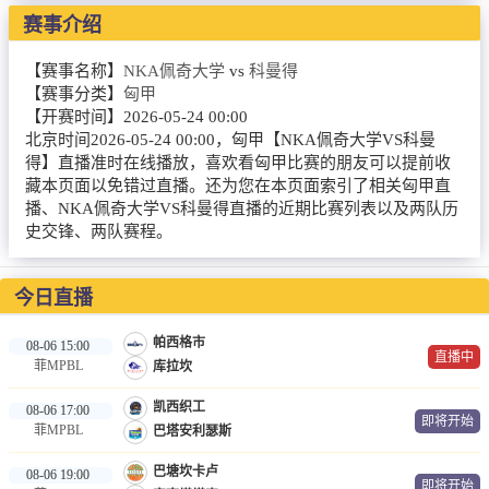
NBA
赛事介绍
CBA
【赛事名称】
NKA佩奇大学
vs
科曼得
【赛事分类】
匈甲
录像
【开赛时间】
2026-05-24 00:00
北京时间2026-05-24 00:00，匈甲【NKA佩奇大学VS科曼
足球录像
得】直播准时在线播放，喜欢看匈甲比赛的朋友可以提前收
藏本页面以免错过直播。还为您在本页面索引了相关匈甲直
篮球录像
播、NKA佩奇大学VS科曼得直播的近期比赛列表以及两队历
史交锋、两队赛程。
新闻
足球新闻
今日直播
篮球新闻
帕西格市
08-06 15:00
直播中
菲MPBL
库拉坎
体育词条
凯西织工
08-06 17:00
即将开始
菲MPBL
巴塔安利瑟斯
巴塘坎卡卢
08-06 19:00
即将开始