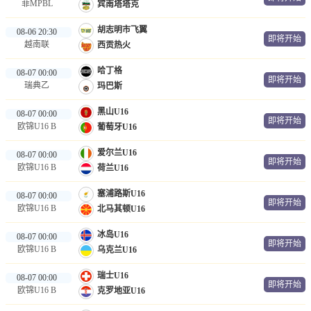
菲MPBL
宾南塔塔克
胡志明市飞翼
08-06 20:30
即将开始
越南联
西贡热火
哈丁格
08-07 00:00
即将开始
瑞典乙
玛巴斯
黑山U16
08-07 00:00
即将开始
欧锦U16 B
葡萄牙U16
爱尔兰U16
08-07 00:00
即将开始
欧锦U16 B
荷兰U16
塞浦路斯U16
08-07 00:00
即将开始
欧锦U16 B
北马其顿U16
冰岛U16
08-07 00:00
即将开始
欧锦U16 B
乌克兰U16
瑞士U16
08-07 00:00
即将开始
欧锦U16 B
克罗地亚U16