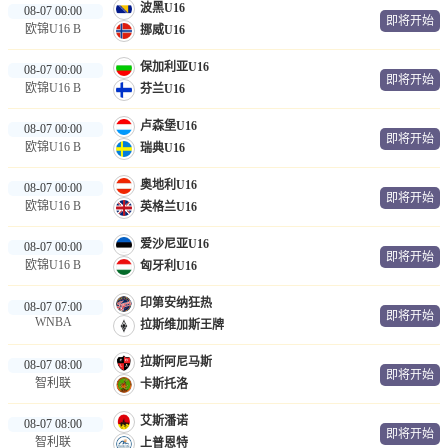
波黑U16
08-07 00:00
即将开始
欧锦U16 B
挪威U16
保加利亚U16
08-07 00:00
即将开始
欧锦U16 B
芬兰U16
卢森堡U16
08-07 00:00
即将开始
欧锦U16 B
瑞典U16
奥地利U16
08-07 00:00
即将开始
欧锦U16 B
英格兰U16
爱沙尼亚U16
08-07 00:00
即将开始
欧锦U16 B
匈牙利U16
印第安纳狂热
08-07 07:00
即将开始
WNBA
拉斯维加斯王牌
拉斯阿尼马斯
08-07 08:00
即将开始
智利联
卡斯托洛
艾斯潘诺
08-07 08:00
即将开始
智利联
上普恩特