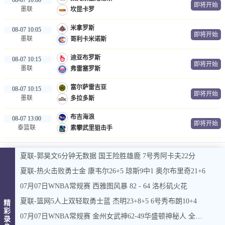
即将开始
墨联
坎昆卡罗
米拿罗斯
08-07 10:05
即将开始
墨联
哥利卡米诺斯
迪亚布罗斯
08-07 10:15
即将开始
墨联
弗雷塞罗斯
富尔萨雷吉亚
08-07 10:15
即将开始
墨联
多拉多斯
布吉海浪
08-07 13:00
即将开始
泰篮联
素攀武里狙击手
夏联-郭昊文6分钟无数据 国王险胜雄鹿 7号秀阿卡夫22分
夏联-热火击败勇士金 康韦尔26+5 琼斯9中1 奥尔布里奇21+6
07月07日WNBA常规赛 西雅图风暴 82 - 64 洛杉矶火花
夏联-篮网5人上双轻取勇士蓝 杰明23+8+5 6号秀布朗10+4
精
彩
07月07日WNBA常规赛 金州女武神62-49华盛顿神秘人 全场集锦
录