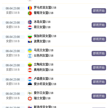
罗马尼亚女篮U18
08-04 23:00
即将开始
女欧U18 B
葡萄牙女篮U18
冰岛女篮U18
08-04 23:00
即将开始
女欧U18 B
荷兰女篮U18
保加利亚女篮U18
08-04 23:00
即将开始
女欧U18 B
波黑女篮U18
乌克兰女篮U18
08-04 23:00
即将开始
女欧U18 B
以色列女篮U18
立陶宛女篮U18
08-04 23:00
即将开始
女欧U18 B
奥地利女篮U18
卢森堡女篮U18
08-04 23:00
即将开始
女欧U18 B
爱沙尼亚女篮U18
爱尔兰女篮U18
08-04 23:00
即将开始
女欧U18 B
瑞士女篮U18
斯洛伐克女篮U18
08-04 23:00