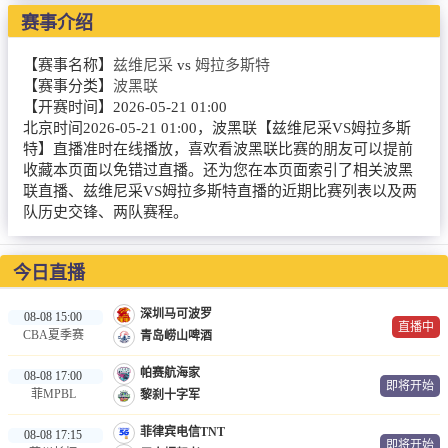
NBA
赛事介绍
CBA
【赛事名称】
兹维尼采
vs
姆拉多斯特
【赛事分类】
波黑联
录像
【开赛时间】
2026-05-21 01:00
北京时间2026-05-21 01:00，波黑联【兹维尼采VS姆拉多斯
足球录像
特】直播准时在线播放，喜欢看波黑联比赛的朋友可以提前
收藏本页面以免错过直播。还为您在本页面索引了相关波黑
篮球录像
联直播、兹维尼采VS姆拉多斯特直播的近期比赛列表以及两
队历史交锋、两队赛程。
新闻
足球新闻
今日直播
篮球新闻
深圳马可波罗
08-08 15:00
直播中
CBA夏季赛
青岛崂山啤酒
体育词条
帕赛航海家
08-08 17:00
即将开始
菲MPBL
黎刹十字军
菲律宾电信TNT
08-08 17:15
即将开始