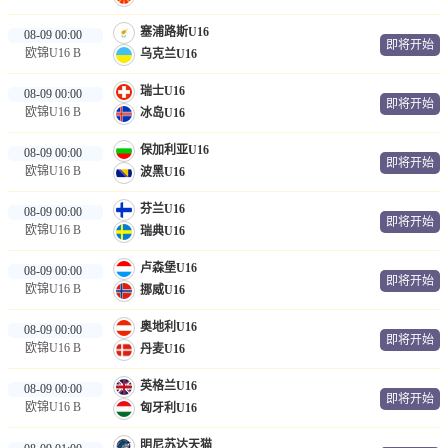
塞浦路斯U16
08-09 00:00
即将开始
欧锦U16 B
乌克兰U16
瑞士U16
08-09 00:00
即将开始
欧锦U16 B
冰岛U16
保加利亚U16
08-09 00:00
即将开始
欧锦U16 B
波黑U16
芬兰U16
08-09 00:00
即将开始
欧锦U16 B
瑞典U16
卢森堡U16
08-09 00:00
即将开始
欧锦U16 B
挪威U16
奥地利U16
08-09 00:00
即将开始
欧锦U16 B
丹麦U16
英格兰U16
08-09 00:00
即将开始
欧锦U16 B
匈牙利U16
明尼苏达天猫