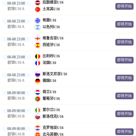
拉脱维亚U16
08-08 23:00
即将开始
欧锦U16 A
土耳其U16
希腊U16
08-08 23:00
即将开始
欧锦U16 A
以色列U16
格鲁吉亚U16
08-08 23:00
即将开始
欧锦U16 A
西班牙U16
比利时U16
08-08 23:00
即将开始
欧锦U16 A
法国U16
斯洛文尼亚U16
08-08 23:00
即将开始
欧锦U16 A
德国U16
荷兰U16
08-09 00:00
即将开始
欧锦U16 B
葡萄牙U16
爱尔兰U16
08-09 00:00
即将开始
欧锦U16 B
斯洛伐克U16
克罗地亚U16
08-09 00:00
即将开始
欧锦U16 B
北马其顿U16