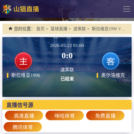
导
航
网站首页
您的位置：
首页
>
篮球直播
>
波黑联
>
斯拉维亚1996 VS 奥尔洛维克
足球直播
2026-05-22 01:00
英超
0:0
德甲
波黑联
法甲
斯拉维亚1996
奥尔洛维克
已结束
西甲
意甲
欧冠杯
直播信号源
中超
高清直播
咪咕体育
免费直播
腾讯体育
篮球直播