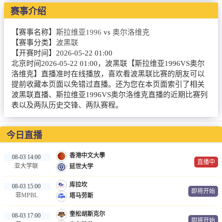
NBA
赛事介绍
CBA
【赛事名称】
斯拉维亚1996
vs
奥尔洛维克
【赛事分类】
波黑联
录像
【开赛时间】
2026-05-22 01:00
北京时间2026-05-22 01:00，波黑联【斯拉维亚1996VS奥尔
足球录像
洛维克】直播准时在线播放，喜欢看波黑联比赛的朋友可以
提前收藏本页面以免错过直播。还为您在本页面索引了相关
篮球录像
波黑联直播、斯拉维亚1996VS奥尔洛维克直播的近期比赛列
表以及两队历史交锋、两队赛程。
新闻
足球新闻
今日直播
篮球新闻
香港中文大學
08-03 14:00
直播中
亚大学联
延世大学
体育词条
库拉坎
08-03 15:00
即将开始
菲MPBL
塔马劳斯
奎松胡斯克尔
08-03 17:00
即将开始