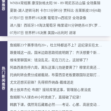
像
WNBA常规赛 康涅狄格太阳 90 - 89 明尼苏达山猫 全场集锦
推
荐
夏联-湖人逆转马刺 卡尔13分钟5分 贾科比·吉莱斯皮19分6助
07月07日 世界杯1/8决赛 葡萄牙vs西班牙 全场录像
进八强！西班牙1-0淘汰葡萄牙 梅里诺91分钟绝杀41岁C罗最后一舞
07月07日 世界杯1/8决赛 美国vs比利时 进球
詹姆斯23个赛季场均20+，杜兰特都追不上？这纪录实在太硬了
跟曼城这一战，国米边路思路彻底明朗了：齐沃想要个新飞翼，比罗梅罗更急
维埃里聊国米：钱没乱花，花在刀刃上，这就够了？
阿森西奥伤停六周，离队这事儿怕是要黄了？穆里尼奥还惦记着巴斯托尼
热
门
托纳利转会费分成被截胡，布雷西亚老板要跟国际足联打官司
新
闻
尤文还想买前锋？先得把乔纳森-戴维送走
推
荐
勇士放弃杰伦·布朗？接班库里这事，管理层心里没底
詹姆斯76人球衣48小时卖疯了，直接破了纪录！
韩鹏下课，偶然背后藏着必然——考证、心累、高层变动，三根稻草压垮山东名宿