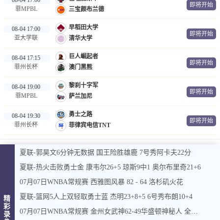
即将开始
菲MPBL
三宝颜布兰德
早稻田大学
08-04 17:00
即将开始
亚大学联
清华大学
巨人崛起者
08-04 17:15
即将开始
菲州长杯
澳门黑熊
黎刹十字军
08-04 19:00
即将开始
菲MPBL
萨兰加尼
勇士之路
08-04 19:30
即将开始
菲州长杯
菲律宾电信TNT
夏联-郭昊文6分钟无数据 国王险胜雄鹿 7号秀阿卡夫22分
夏联-热火击败勇士金 康韦尔26+5 琼斯9中1 奥尔布里奇21+6
07月07日WNBA常规赛 西雅图风暴 82 - 64 洛杉矶火花
夏联-篮网5人上双轻取勇士蓝 杰明23+8+5 6号秀布朗10+4
精
彩
07月07日WNBA常规赛 金州女武神62-49华盛顿神秘人 全场集锦
录