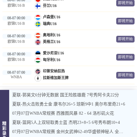
即将开始
欧锦U16 B
芬兰U16
卢森堡U16
08-07 00:00
即将开始
欧锦U16 B
瑞典U16
奥地利U16
08-07 00:00
即将开始
欧锦U16 B
英格兰U16
爱沙尼亚U16
08-07 00:00
即将开始
欧锦U16 B
匈牙利U16
印第安纳狂热
08-07 07:00
即将开始
WNBA
拉斯维加斯王牌
夏联-郭昊文6分钟无数据 国王险胜雄鹿 7号秀阿卡夫22分
夏联-热火击败勇士金 康韦尔26+5 琼斯9中1 奥尔布里奇21+6
07月07日WNBA常规赛 西雅图风暴 82 - 64 洛杉矶火花
夏联-篮网5人上双轻取勇士蓝 杰明23+8+5 6号秀布朗10+4
精
彩
07月07日WNBA常规赛 金州女武神62-49华盛顿神秘人 全场集锦
录