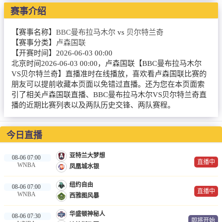
NBA
赛事介绍
CBA
【赛事名称】
BBC曼布拉马木尔
vs
贝尔特兰奇
【赛事分类】
卢森国联
录像
【开赛时间】
2026-06-03 00:00
北京时间2026-06-03 00:00，卢森国联【BBC曼布拉马木尔
足球录像
VS贝尔特兰奇】直播准时在线播放，喜欢看卢森国联比赛的
朋友可以提前收藏本页面以免错过直播。还为您在本页面索
篮球录像
引了相关卢森国联直播、BBC曼布拉马木尔VS贝尔特兰奇直
播的近期比赛列表以及两队历史交锋、两队赛程。
新闻
足球新闻
今日直播
篮球新闻
亚特兰大梦想
08-06 07:00
直播中
WNBA
凤凰城水银
体育词条
纽约自由
08-06 07:00
直播中
WNBA
西雅图风暴
华盛顿神秘人
08-06 07:30
即将开始