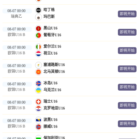
哈丁格
08-07 00:00
即将开始
瑞典乙
玛巴斯
黑山U16
08-07 00:00
即将开始
欧锦U16 B
葡萄牙U16
爱尔兰U16
08-07 00:00
即将开始
欧锦U16 B
荷兰U16
塞浦路斯U16
08-07 00:00
即将开始
欧锦U16 B
北马其顿U16
冰岛U16
08-07 00:00
即将开始
欧锦U16 B
乌克兰U16
瑞士U16
08-07 00:00
即将开始
欧锦U16 B
克罗地亚U16
波黑U16
08-07 00:00
即将开始
欧锦U16 B
挪威U16
保加利亚U16
08-07 00:00