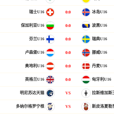
瑞士U16
冰岛U16
0:0
保加利亚U16
波黑U16
0:0
芬兰U16
瑞典U16
0:0
卢森堡U16
挪威U16
0:0
奥地利U16
丹麦U16
0:0
英格兰U16
匈牙利U16
0:0
明尼苏达天猫
拉斯维加斯
VS
多纳尔格罗宁根
斯皮洛夏勒
VS