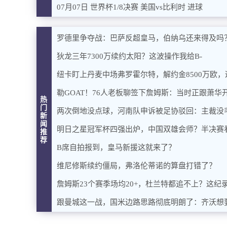
07月07日 世界杯1/8决赛 美国vs比利时 进球
罗德里争夺战：巴萨反超皇马，伯纳乌还来得及吗
狄龙三年7300万续约太阳？这波操作我给B-
纽卡盯上丹麦中场弗罗霍尔特，解约金8500万欧
勒GOAT！76人老板聊签下詹姆斯：当时正跟萧
热
门
两次倒地没点球，河南队申诉被足协驳回：主裁没
新
闻
明日之星冠军杯四强出炉，中国双雄会师？半决赛
推
荐
B席自拍报到，皇马新援这就来了？
维尼修斯续约僵局，弗洛伦蒂诺的算盘打错了？
詹姆斯23个赛季场均20+，杜兰特都追不上？这纪
跟曼城这一战，国米边路思路彻底明朗了：齐沃想