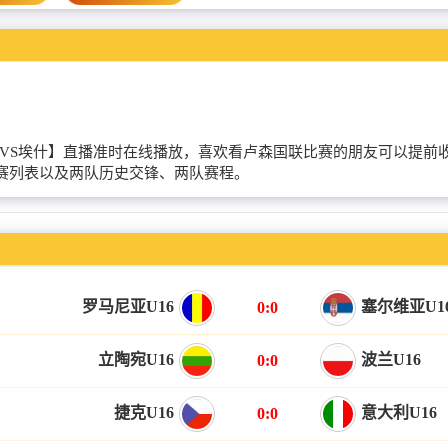
【贝尔特兰奇VS埃什】直播准时在线播放，喜欢看卢森国联比赛的朋友可
赛列表以及两队历史交锋、两队赛程。
罗马尼亚U16
塞尔维亚U1
0:0
立陶宛U16
波兰U16
0:0
捷克U16
意大利U16
0:0