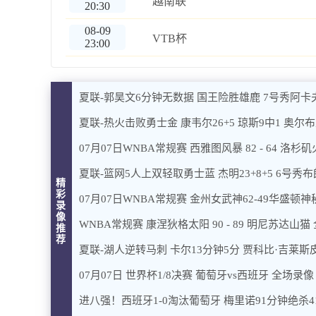
越南联
20:30
08-09
VTB杯
23:00
夏联-郭昊文6分钟无数据 国王险胜雄鹿 7号秀阿卡
夏联-热火击败勇士金 康韦尔26+5 琼斯9中1 奥尔布
07月07日WNBA常规赛 西雅图风暴 82 - 64 洛杉
夏联-篮网5人上双轻取勇士蓝 杰明23+8+5 6号秀布朗
精
彩
07月07日WNBA常规赛 金州女武神62-49华盛顿
录
像
WNBA常规赛 康涅狄格太阳 90 - 89 明尼苏达山猫
推
荐
夏联-湖人逆转马刺 卡尔13分钟5分 贾科比·吉莱斯皮
07月07日 世界杯1/8决赛 葡萄牙vs西班牙 全场录像
进八强！西班牙1-0淘汰葡萄牙 梅里诺91分钟绝杀