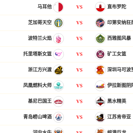
马耳他
直布罗陀
VS
芝加哥天空
印第安纳狂
VS
波特兰火焰
西雅图风暴
VS
托里塔斯女篮
矿工女篮
VS
浙江方兴渡
深圳马可波
VS
凤凰燃料大师
伊拉斯图阴
VS
基尼巴国王
黑水精英
VS
青岛崂山啤酒
江苏肯帝亚
VS
河内水牛
岘港巨龙
VS