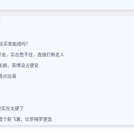
？
，这买卖能成吗？
华开会，实在憋不住，直接打断走人
毛病，英博没占便宜
看点拉满
录实在太硬了
要个新飞翼，比罗梅罗更急