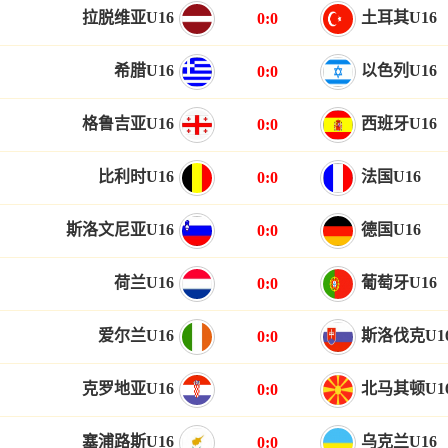
拉脱维亚U16
土耳其U16
0:0
希腊U16
以色列U16
0:0
格鲁吉亚U16
西班牙U16
0:0
比利时U16
法国U16
0:0
斯洛文尼亚U16
德国U16
0:0
荷兰U16
葡萄牙U16
0:0
爱尔兰U16
斯洛伐克U1
0:0
克罗地亚U16
北马其顿U1
0:0
塞浦路斯U16
乌克兰U16
0:0