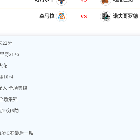
森马拉
诺夫哥罗德
VS
夫22分
里奇21+6
矶火花
10+4
神秘人 全场集锦
 全场集锦
19分6助
41岁C罗最后一舞