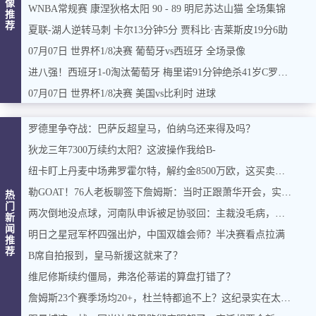
像
WNBA常规赛 康涅狄格太阳 90 - 89 明尼苏达山猫 全场集锦
推
荐
夏联-湖人逆转马刺 卡尔13分钟5分 贾科比·吉莱斯皮19分6助
07月07日 世界杯1/8决赛 葡萄牙vs西班牙 全场录像
进八强！西班牙1-0淘汰葡萄牙 梅里诺91分钟绝杀41岁C罗最后一舞
07月07日 世界杯1/8决赛 美国vs比利时 进球
罗德里争夺战：巴萨反超皇马，伯纳乌还来得及吗？
狄龙三年7300万续约太阳？这波操作我给B-
纽卡盯上丹麦中场弗罗霍尔特，解约金8500万欧，这买卖能成吗？
勒GOAT！76人老板聊签下詹姆斯：当时正跟萧华开会，实在憋不住，直接打断走人
热
门
两次倒地没点球，河南队申诉被足协驳回：主裁没毛病，英博没占便宜
新
闻
明日之星冠军杯四强出炉，中国双雄会师？半决赛看点拉满
推
荐
B席自拍报到，皇马新援这就来了？
维尼修斯续约僵局，弗洛伦蒂诺的算盘打错了？
詹姆斯23个赛季场均20+，杜兰特都追不上？这纪录实在太硬了