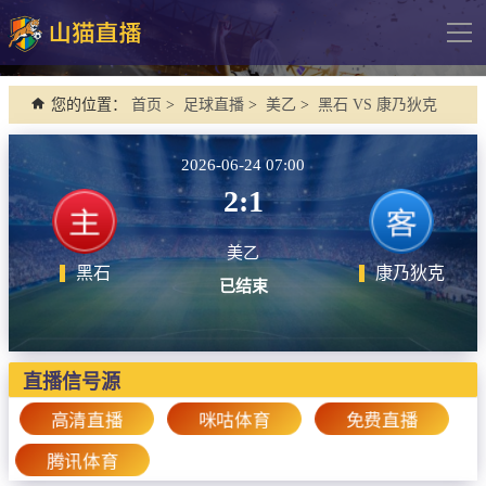
导
航
网站首页
您的位置：
首页
>
足球直播
>
美乙
>
黑石 VS 康乃狄克
足球直播
2026-06-24 07:00
英超
2:1
德甲
美乙
法甲
黑石
康乃狄克
已结束
西甲
意甲
欧冠杯
直播信号源
中超
高清直播
咪咕体育
免费直播
腾讯体育
篮球直播