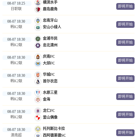
横滨水手
08-07 18:25
即将开始
日职联
鹿岛鹿角
忠南牙山
08-07 18:30
即将开始
韩K2联
安山小绿人
金浦市民
08-07 18:30
即将开始
韩K2联
忠北清州
庆南FC
08-07 18:30
即将开始
韩K2联
大邱FC
华城FC
08-07 18:30
即将开始
韩K2联
首尔衣恋
水原三星
08-07 18:30
即将开始
韩K2联
金海
龙仁FC
08-07 18:30
即将开始
韩K2联
釜山偶像
托列斯比卡拉
08-07 18:30
即将开始
澳南超
西阿德莱德SC