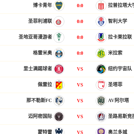
博卡青年
拉普拉塔大
0:0
圣菲利浦联
智利大学
0:0
圣地亚哥漫游者
拉卡莱拉联
0:0
格雷米奥
米拉索
0:0
里士满踢球者
纽约宇宙队
VS
佩雷拉
圣塔菲
VS
那不勒斯FC
AV阿尔塔
VS
迈阿密国际
圣路易斯竞
VS
蒙特雷
奥兰多城
VS