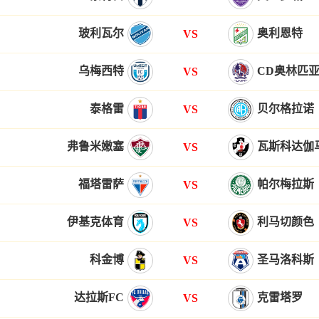
玻利瓦尔
奥利恩特
VS
乌梅西特
CD奥林匹
VS
泰格雷
贝尔格拉诺
VS
弗鲁米嫩塞
瓦斯科达伽
VS
福塔雷萨
帕尔梅拉斯
VS
伊基克体育
利马切颜色
VS
科金博
圣马洛科斯
VS
达拉斯FC
克雷塔罗
VS