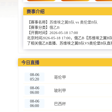
赛事介绍
【赛事名称】
苏维埃之翼B队
vs
奥伦堡B队
【赛事分类】
俄乙B
【开赛时间】
2026-05-18 17:00
北京时间2026-05-18 17:00，俄乙B【
了相关俄乙B直播、苏维埃之翼B队VS奥伦堡B队
今日直播
08-06
哥伦甲
05:20
08-06
玻利甲
06:00
08-06
巴西杯
06:00