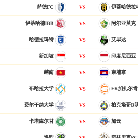
萨德FC
伊蒂哈德拉
VS
伊蒂哈德IBB
阿尔亚莫克
VS
哈德拉玛特
艾毕达
VS
新加坡
印度尼西亚
VS
越南
柬埔寨
VS
布哈拉大学
FK加扎尔
VS
费尔干纳大学
柏克塔哥B
VS
卡塔库尔甘
加云
VS
洛钦
奇兹里克FC
VS