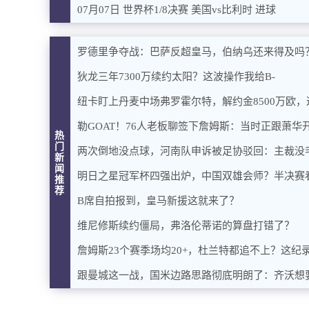
07月07日 世界杯1/8决赛 美国vs比利时 进球
罗德里争夺战：巴萨反超皇马，伯纳乌还来得及吗
狄龙三年7300万续约太阳？这波操作我给B-
纽卡盯上丹麦中场弗罗霍尔特，解约金8500万欧
勒GOAT！76人老板聊签下詹姆斯：当时正跟萧
热
门
两次倒地没点球，河南队申诉被足协驳回：主裁没
新
闻
明日之星冠军杯四强出炉，中国双雄会师？半决赛
推
荐
B席自拍报到，皇马新援这就来了？
维尼修斯续约僵局，弗洛伦蒂诺的算盘打错了？
詹姆斯23个赛季场均20+，杜兰特都追不上？这纪
跟曼城这一战，国米边路思路彻底明朗了：齐沃想