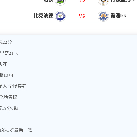
比克波德
雅潘FK
VS
夫22分
里奇21+6
矶火花
10+4
神秘人 全场集锦
 全场集锦
19分6助
41岁C罗最后一舞