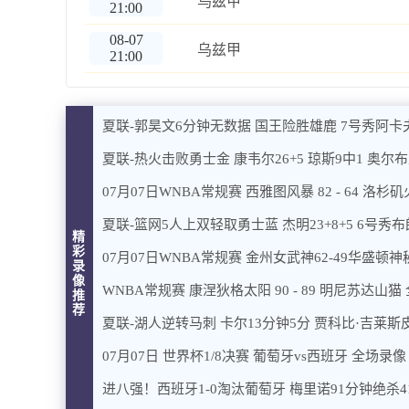
乌兹甲
21:00
08-07
乌兹甲
21:00
夏联-郭昊文6分钟无数据 国王险胜雄鹿 7号秀阿卡
夏联-热火击败勇士金 康韦尔26+5 琼斯9中1 奥尔布
07月07日WNBA常规赛 西雅图风暴 82 - 64 洛杉
夏联-篮网5人上双轻取勇士蓝 杰明23+8+5 6号秀布朗
精
彩
07月07日WNBA常规赛 金州女武神62-49华盛顿
录
像
WNBA常规赛 康涅狄格太阳 90 - 89 明尼苏达山猫
推
荐
夏联-湖人逆转马刺 卡尔13分钟5分 贾科比·吉莱斯皮
07月07日 世界杯1/8决赛 葡萄牙vs西班牙 全场录像
进八强！西班牙1-0淘汰葡萄牙 梅里诺91分钟绝杀