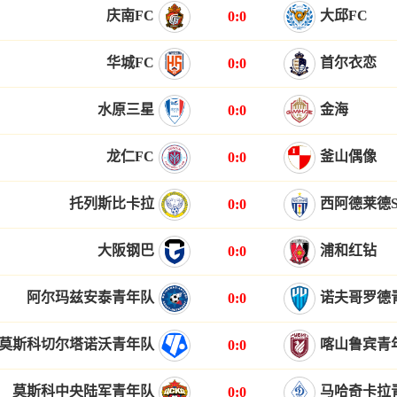
庆南FC
大邱FC
0:0
华城FC
首尔衣恋
0:0
水原三星
金海
0:0
龙仁FC
釜山偶像
0:0
托列斯比卡拉
西阿德莱德S
0:0
大阪钢巴
浦和红钻
0:0
阿尔玛兹安泰青年队
诺夫哥罗德
0:0
莫斯科切尔塔诺沃青年队
喀山鲁宾青
0:0
莫斯科中央陆军青年队
马哈奇卡拉
0:0