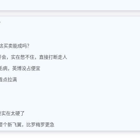
？
，这买卖能成吗？
华开会，实在憋不住，直接打断走人
毛病，英博没占便宜
看点拉满
录实在太硬了
要个新飞翼，比罗梅罗更急