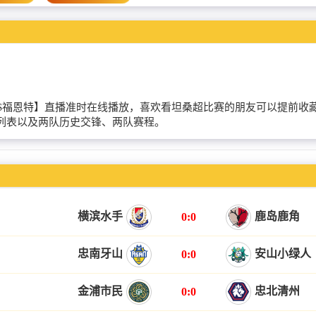
塔博拉联队VS福恩特】直播准时在线播放，喜欢看坦桑超比赛的朋友可以
列表以及两队历史交锋、两队赛程。
横滨水手
鹿岛鹿角
0:0
忠南牙山
安山小绿人
0:0
金浦市民
忠北清州
0:0